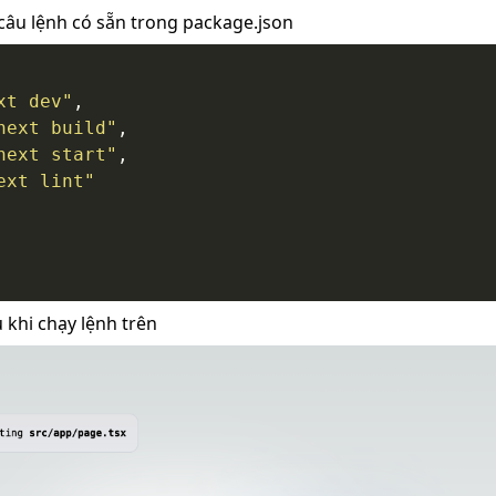
câu lệnh có sẵn trong package.json
xt dev"
next build"
next start"
ext lint"
 khi chạy lệnh trên