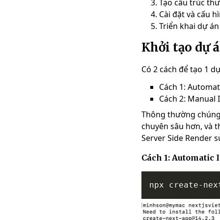
Tạo cấu trúc th
Cài đặt và cấu 
Triển khai dự án
Khởi tạo dự 
Có 2 cách để tạo 1 d
Cách 1: Automati
Cách 2: Manual I
Thông thường chúng t
chuyên sâu hơn, và t
Server Side Render s
Cách 1: Automatic 
npx create-nex