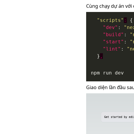
Cùng chạy dự án với 
"scripts"
:
"dev"
: 
"ne
"build"
: 
"
"start"
: 
"
"lint"
: 
"n
  }
,
Giao diện lần đầu sau