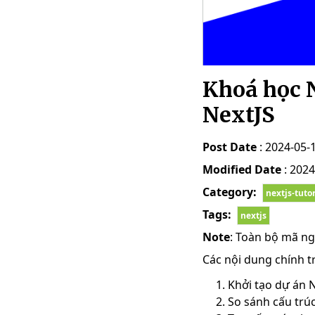
Khoá học N
NextJS
Post Date
: 2024-05-
Modified Date
: 2024
Category:
nextjs-tutor
Tags:
nextjs
Note
: Toàn bộ mã ng
Các nội dung chính t
Khởi tạo dự án 
So sánh cấu trúc