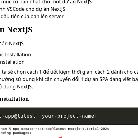
ư mục cơ bản nhất cho một dự án NextJS
hình VSCode cho dự án NextJS
 đầu tiên của bạn lên server
án NextJS
ự án NextJS
c Installation
nstallation
a sẽ chọn cách 1 để tiết kiệm thời gian, cách 2 dành cho c
hường sử dụng khi cần chuyển đổi 1 dự án SPA đang viết b
ử dụng NextJS.
Installation
t-app@latest 
[
your-project-name
]